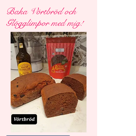
Baka Vörtbröd och
Glögglimpor med mig!