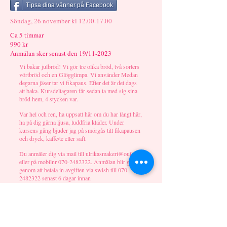
Tipsa dina vänner på Facebook
Söndag, 26 november kl
12.00-17.00
Ca 5 timmar
990 kr
Anmälan sker senast den 19/11-2023
Vi bakar julbröd! Vi gör tre olika bröd, två sorters
vörtbröd och en Glögglimpa. Vi använder Medan
degarna jäser tar vi fikapaus. Efter det är det dags
att baka. Kursdeltagaren får sedan ta med sig sina
bröd hem, 4 stycken var.
Var hel och ren, ha uppsatt hår om du har långt hår,
ha på dig gärna ljusa, luddfria kläder. Under
kursens gång bjuder jag på smörgås till fikapausen
och dryck, kaffe/te eller saft.
Du anmäler dig via mail till ulrikasmakeri@outlook
eller på mobilnr
070-2482322
. Anmälan blir giltig
genom att betala in avgiften via swish till
070-
2482322
senast 6 dagar innan
kurstillfället. Märk betalningen med ditt förnamn
och kursdatum. Anmälan är bindande och
återbetalning av kursavgiften återfås ej om deltagare
uteblir från kursen. Avgiften återfås endast om
kursen blir inställd av mig, Ulrika.